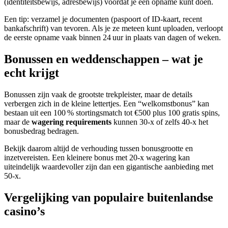
(identiteitsbewijs, adresbewijs) voordat je een opname kunt doen.
Een tip: verzamel je documenten (paspoort of ID‑kaart, recent
bankafschrift) van tevoren. Als je ze meteen kunt uploaden, verloopt
de eerste opname vaak binnen 24 uur in plaats van dagen of weken.
Bonussen en weddenschappen – wat je
echt krijgt
Bonussen zijn vaak de grootste trekpleister, maar de details
verbergen zich in de kleine lettertjes. Een “welkomstbonus” kan
bestaan uit een 100 % stortingsmatch tot €500 plus 100 gratis spins,
maar de
wagering requirements
kunnen 30‑x of zelfs 40‑x het
bonusbedrag bedragen.
Bekijk daarom altijd de verhouding tussen bonusgrootte en
inzetvereisten. Een kleinere bonus met 20‑x wagering kan
uiteindelijk waardevoller zijn dan een gigantische aanbieding met
50‑x.
Vergelijking van populaire buitenlandse
casino’s