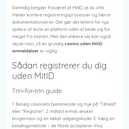
Samtidig betyder fraværet af MitID, at du ofte
møder kortere registreringsprocesser og færre
dokumentationskrav. Det gør det lettere for nye
spillere at teste en platform uden at binde sig for
meget fra starten. Men den enklere vej kan også
skjule risici, så en grundig
casino uden MitID
anmeldelser
er vigtig.
Sådan registrerer du dig
uden MitID
Trin‑for‑trin guide
1. Besøg casinoets hjemmeside og tryk på “Tilmeld”
eller “Registrer”. 2. Indtast e‑mail, ønsket
brugernavn og en sikker adgangskode. 3. Vælg en
betalingsmetode – de fleste accepterer Visa,