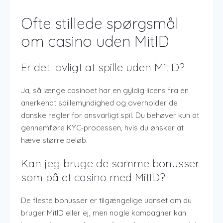
Ofte stillede spørgsmål
om casino uden MitID
Er det lovligt at spille uden MitID?
Ja, så længe casinoet har en gyldig licens fra en
anerkendt spillemyndighed og overholder de
danske regler for ansvarligt spil. Du behøver kun at
gennemføre KYC‑processen, hvis du ønsker at
hæve større beløb.
Kan jeg bruge de samme bonusser
som på et casino med MitID?
De fleste bonusser er tilgængelige uanset om du
bruger MitID eller ej, men nogle kampagner kan