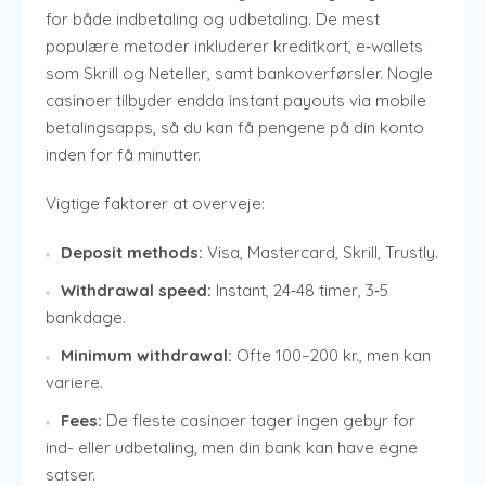
for både indbetaling og udbetaling. De mest
populære metoder inkluderer kreditkort, e‑wallets
som Skrill og Neteller, samt bankoverførsler. Nogle
casinoer tilbyder endda instant payouts via mobile
betalingsapps, så du kan få pengene på din konto
inden for få minutter.
Vigtige faktorer at overveje:
Deposit methods:
Visa, Mastercard, Skrill, Trustly.
Withdrawal speed:
Instant, 24‑48 timer, 3‑5
bankdage.
Minimum withdrawal:
Ofte 100–200 kr., men kan
variere.
Fees:
De fleste casinoer tager ingen gebyr for
ind- eller udbetaling, men din bank kan have egne
satser.