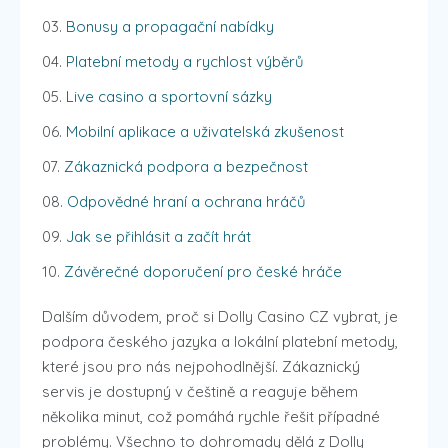
Bonusy a propagační nabídky
Platební metody a rychlost výběrů
Live casino a sportovní sázky
Mobilní aplikace a uživatelská zkušenost
Zákaznická podpora a bezpečnost
Odpovědné hraní a ochrana hráčů
Jak se přihlásit a začít hrát
Závěrečné doporučení pro české hráče
Dalším důvodem, proč si Dolly Casino CZ vybrat, je
podpora českého jazyka a lokální platební metody,
které jsou pro nás nejpohodlnější. Zákaznický
servis je dostupný v češtině a reaguje během
několika minut, což pomáhá rychle řešit případné
problémy. Všechno to dohromady dělá z Dolly