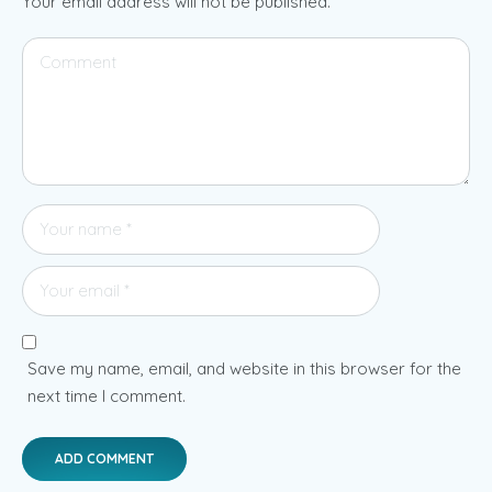
Your email address will not be published.
Save my name, email, and website in this browser for the
next time I comment.