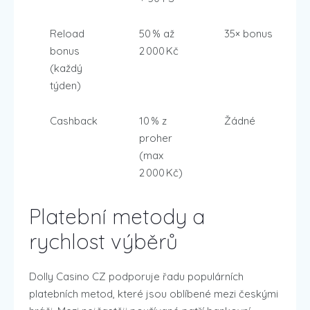
Reload
50 % až
35× bonus
bonus
2 000 Kč
(každý
týden)
Cashback
10 % z
Žádné
proher
(max
2 000 Kč)
Platební metody a
rychlost výběrů
Dolly Casino CZ podporuje řadu populárních
platebních metod, které jsou oblíbené mezi českými