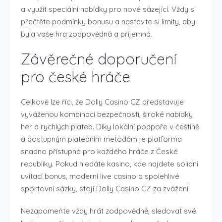
a využít speciální nabídky pro nové sázející. Vždy si
přečtěte podmínky bonusu a nastavte si limity, aby
byla vaše hra zodpovědná a příjemná.
Závěrečné doporučení
pro české hráče
Celkově lze říci, že Dolly Casino CZ představuje
vyváženou kombinaci bezpečnosti, široké nabídky
her a rychlých plateb. Díky lokální podpoře v češtině
a dostupným platebním metodám je platforma
snadno přístupná pro každého hráče z České
republiky. Pokud hledáte kasino, kde najdete solidní
uvítací bonus, moderní live casino a spolehlivé
sportovní sázky, stojí Dolly Casino CZ za zvážení.
Nezapomeňte vždy hrát zodpovědně, sledovat své