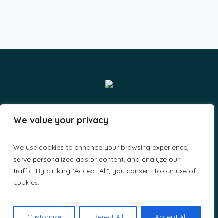
Smiles & Grins LLP - By A-Lit Digital © 2023 / All Rights
We value your privacy
Reserved
We use cookies to enhance your browsing experience,
serve personalized ads or content, and analyze our
traffic. By clicking "Accept All", you consent to our use of
cookies.
Home
About Us
Find a Doctor
Make appointments
Customize
Reject All
Accept All