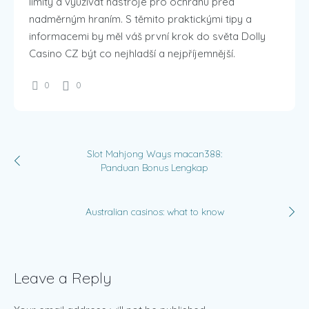
limity a využívat nástroje pro ochranu před
nadměrným hraním. S těmito praktickými tipy a
informacemi by měl váš první krok do světa Dolly
Casino CZ být co nejhladší a nejpříjemnější.
0
0
Slot Mahjong Ways macan388:
Panduan Bonus Lengkap
Australian casinos: what to know
Leave a Reply