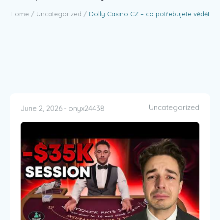
Home
/
Uncategorized
/
Dolly Casino CZ – co potřebujete vědět
Uncategorized
June 2, 2026
onyx24438