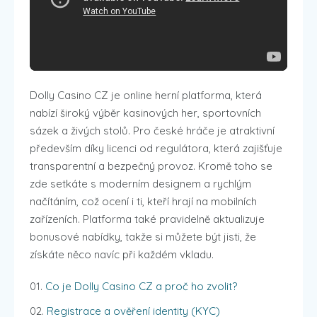
Dolly Casino CZ je online herní platforma, která
nabízí široký výběr kasinových her, sportovních
sázek a živých stolů. Pro české hráče je atraktivní
především díky licenci od regulátora, která zajišťuje
transparentní a bezpečný provoz. Kromě toho se
zde setkáte s moderním designem a rychlým
načítáním, což ocení i ti, kteří hrají na mobilních
zařízeních. Platforma také pravidelně aktualizuje
bonusové nabídky, takže si můžete být jisti, že
získáte něco navíc při každém vkladu.
Co je Dolly Casino CZ a proč ho zvolit?
Registrace a ověření identity (KYC)