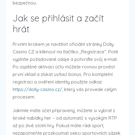
bezpečnou.
Jak se přihlásit a začít
hrát
Prvním krokem je navštívit oficiální stránky Dolly
Casino CZ a kliknout na tlačítko „Registrace“. Poté
vyplníte požadované údaje a potvrďte svůj e‑mail.
Po úspěšné aktivaci účtu můžete rovnou provést
první vklad a získat uvítací bonus. Pro kompletní
registraci a ověření identity použijte odkaz
https://dolly-casino.cz/
, který vás provede celým
procesem.
Jakmile máte účet připravený, můžete si vybrat z
široké nabídky her – od automatů s vysokým RTP
až po živé stolní hry. Pokud máte rádi sport,
nezapomeňte prozkoumat sekci sportovních sázek