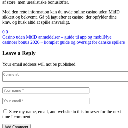
af store, men urealistiske bonusløfter.
Med den rette information kan du nyde online casino uden MitID
sikkert og bekvemt. Gå på jagt efter et casino, der opfylder dine
krav, og husk altid at spille ansvarligt.
0
0
Casino uden MitID anmeldelser – guide til app og mobil
Nye
casinoer bonus 2026 – komplet guide og oversigt for danske spillere
Leave a Reply
Your email address will not be published.
Save my name, email, and website in this browser for the next
time I comment.