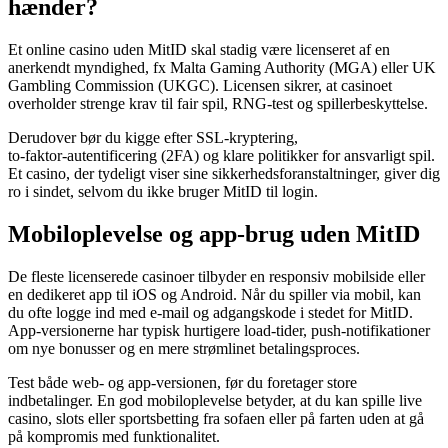
hænder?
Et online casino uden MitID skal stadig være licenseret af en
anerkendt myndighed, fx Malta Gaming Authority (MGA) eller UK
Gambling Commission (UKGC). Licensen sikrer, at casinoet
overholder strenge krav til fair spil, RNG‑test og spillerbeskyttelse.
Derudover bør du kigge efter SSL‑kryptering,
to‑faktor‑autentificering (2FA) og klare politikker for ansvarligt spil.
Et casino, der tydeligt viser sine sikkerhedsforanstaltninger, giver dig
ro i sindet, selvom du ikke bruger MitID til login.
Mobiloplevelse og app‑brug uden MitID
De fleste licenserede casinoer tilbyder en responsiv mobilside eller
en dedikeret app til iOS og Android. Når du spiller via mobil, kan
du ofte logge ind med e‑mail og adgangskode i stedet for MitID.
App‑versionerne har typisk hurtigere load‑tider, push‑notifikationer
om nye bonusser og en mere strømlinet betalingsproces.
Test både web‑ og app‑versionen, før du foretager store
indbetalinger. En god mobiloplevelse betyder, at du kan spille live
casino, slots eller sportsbetting fra sofaen eller på farten uden at gå
på kompromis med funktionalitet.