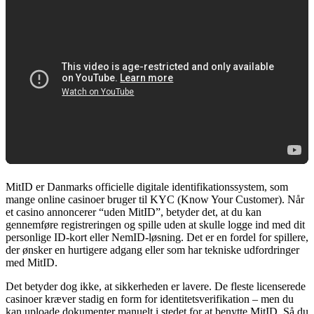
MitID er Danmarks officielle digitale identifikationssystem, som
mange online casinoer bruger til KYC (Know Your Customer). Når
et casino annoncerer “uden MitID”, betyder det, at du kan
gennemføre registreringen og spille uden at skulle logge ind med dit
personlige ID‑kort eller NemID‑løsning. Det er en fordel for spillere,
der ønsker en hurtigere adgang eller som har tekniske udfordringer
med MitID.
Det betyder dog ikke, at sikkerheden er lavere. De fleste licenserede
casinoer kræver stadig en form for identitetsverifikation – men du
kan uploade dokumenter manuelt i stedet for at benytte MitID. Så du