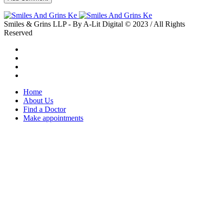
Smiles & Grins LLP - By A-Lit Digital © 2023 / All Rights
Reserved
Home
About Us
Find a Doctor
Make appointments