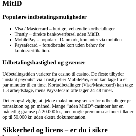
MitID
Populære indbetalingsmuligheder
Visa / Mastercard – hurtige, velkendte kortbetalinger.
Trustly – direkte bankoverførsel uden MitID.
MobilePay – populær i Danmark, kontanter via mobilen.
Paysafecard – forudbetalte kort uden behov for
konto‑verifikation.
Udbetalingshastighed og grænser
Udbetalingstiden varierer fra casino til casino. De fleste tilbyder
“instant payouts” via Trustly eller MobilePay, som kan tage fra et
par minutter til en time. Kortudbetalinger (Visa/Mastercard) kan tage
1‑3 arbejdsdage, mens Paysafecard ofte tager 24‑48 timer.
Det er også vigtigt at tjekke maksimumsgrænser for udbetalinger pr.
transaktion og pr. måned. Mange “uden MitID”-casinoer har en
månedlig grænse på 20.000 kr., men nogle premium‑casinoer tillader
op til 50.000 kr. uden ekstra dokumentation.
Sikkerhed og licens – er du i sikre