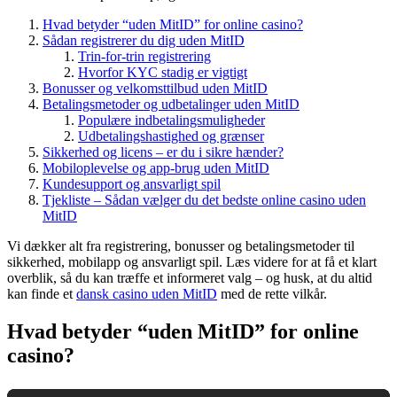
Hvad betyder “uden MitID” for online casino?
Sådan registrerer du dig uden MitID
Trin‑for‑trin registrering
Hvorfor KYC stadig er vigtigt
Bonusser og velkomsttilbud uden MitID
Betalingsmetoder og udbetalinger uden MitID
Populære indbetalingsmuligheder
Udbetalingshastighed og grænser
Sikkerhed og licens – er du i sikre hænder?
Mobiloplevelse og app‑brug uden MitID
Kundesupport og ansvarligt spil
Tjekliste – Sådan vælger du det bedste online casino uden
MitID
Vi dækker alt fra registrering, bonusser og betalingsmetoder til
sikkerhed, mobilapp og ansvarligt spil. Læs videre for at få et klart
overblik, så du kan træffe et informeret valg – og husk, at du altid
kan finde et
dansk casino uden MitID
med de rette vilkår.
Hvad betyder “uden MitID” for online
casino?