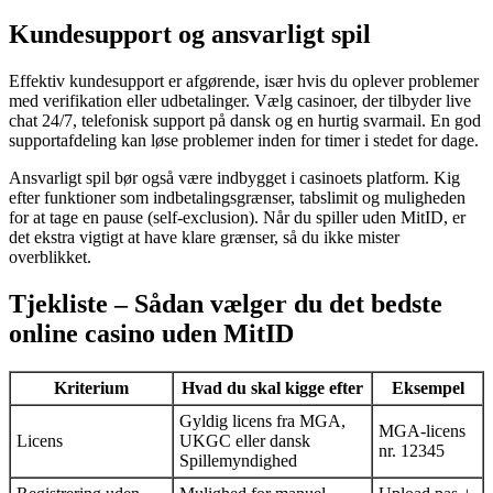
Kundesupport og ansvarligt spil
Effektiv kundesupport er afgørende, især hvis du oplever problemer
med verifikation eller udbetalinger. Vælg casinoer, der tilbyder live
chat 24/7, telefonisk support på dansk og en hurtig svarmail. En god
supportafdeling kan løse problemer inden for timer i stedet for dage.
Ansvarligt spil bør også være indbygget i casinoets platform. Kig
efter funktioner som indbetalingsgrænser, tabslimit og muligheden
for at tage en pause (self‑exclusion). Når du spiller uden MitID, er
det ekstra vigtigt at have klare grænser, så du ikke mister
overblikket.
Tjekliste – Sådan vælger du det bedste
online casino uden MitID
Kriterium
Hvad du skal kigge efter
Eksempel
Gyldig licens fra MGA,
MGA‑licens
Licens
UKGC eller dansk
nr. 12345
Spillemyndighed