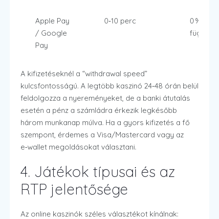
Apple Pay
0‑10 perc
0 % (kár
/ Google
függ)
Pay
A kifizetéseknél a “withdrawal speed”
kulcsfontosságú. A legtöbb kaszinó 24‑48 órán belül
feldolgozza a nyereményeket, de a banki átutalás
esetén a pénz a számládra érkezik legkésőbb
három munkanap múlva. Ha a gyors kifizetés a fő
szempont, érdemes a Visa/Mastercard vagy az
e‑wallet megoldásokat választani.
4. Játékok típusai és az
RTP jelentősége
Az online kaszinók széles választékot kínálnak: