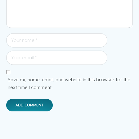
Save my name, email, and website in this browser for the
next time I comment.