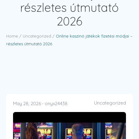
részletes útmutató
2026
Home
/
Uncategorized
/
Online kaszinó játékok fizetési módjai –
részletes útmutató 2026
Uncategorized
May 28, 2026
onyx24438