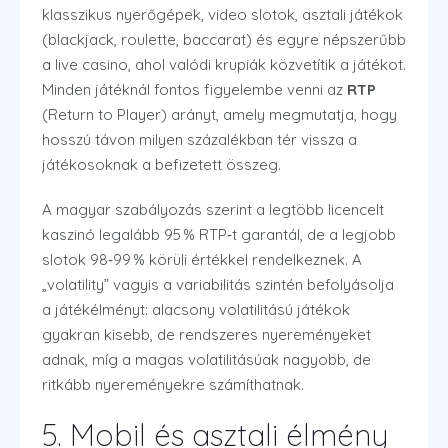
klasszikus nyerőgépek, video slotok, asztali játékok
(blackjack, roulette, baccarat) és egyre népszerűbb
a live casino, ahol valódi krupiák közvetítik a játékot.
Minden játéknál fontos figyelembe venni az
RTP
(Return to Player) arányt, amely megmutatja, hogy
hosszú távon milyen százalékban tér vissza a
játékosoknak a befizetett összeg.
A magyar szabályozás szerint a legtöbb licencelt
kaszinó legalább 95 % RTP‑t garantál, de a legjobb
slotok 98‑99 % körüli értékkel rendelkeznek. A
„volatility” vagyis a variabilitás szintén befolyásolja
a játékélményt: alacsony volatilitású játékok
gyakran kisebb, de rendszeres nyereményeket
adnak, míg a magas volatilitásúak nagyobb, de
ritkább nyereményekre számíthatnak.
5. Mobil és asztali élmény