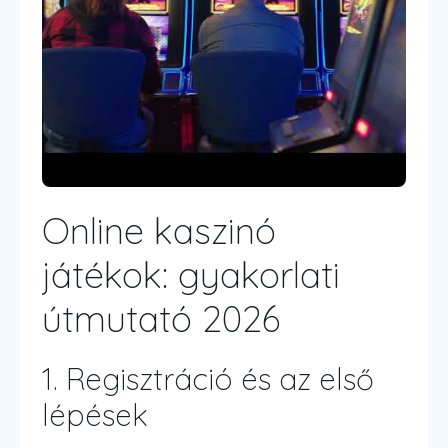
Online kaszinó
játékok: gyakorlati
útmutató 2026
1. Regisztráció és az első
lépések