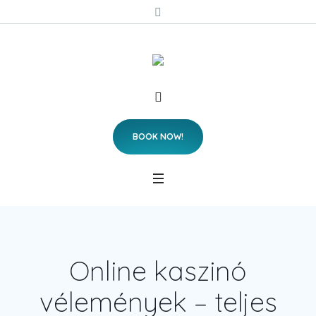
BOOK NOW!
Online kaszinó
vélemények – teljes