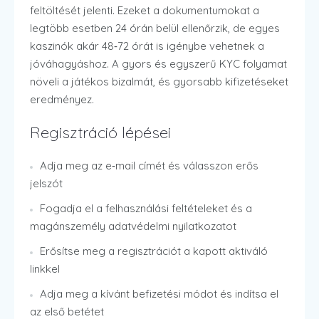
feltöltését jelenti. Ezeket a dokumentumokat a
legtöbb esetben 24 órán belül ellenőrzik, de egyes
kaszinók akár 48‑72 órát is igénybe vehetnek a
jóváhagyáshoz. A gyors és egyszerű KYC folyamat
növeli a játékos bizalmát, és gyorsabb kifizetéseket
eredményez.
Regisztráció lépései
Adja meg az e‑mail címét és válasszon erős
jelszót
Fogadja el a felhasználási feltételeket és a
magánszemély adatvédelmi nyilatkozatot
Erősítse meg a regisztrációt a kapott aktiváló
linkkel
Adja meg a kívánt befizetési módot és indítsa el
az első betétet