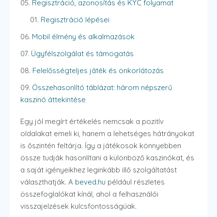
Regisztráció, azonosítás és KYC folyamat
Regisztráció lépései
Mobil élmény és alkalmazások
Ügyfélszolgálat és támogatás
Felelősségteljes játék és önkorlátozás
Összehasonlító táblázat: három népszerű
kaszinó áttekintése
Egy jól megírt értékelés nemcsak a pozitív
oldalakat emeli ki, hanem a lehetséges hátrányokat
is őszintén feltárja. Így a játékosok könnyebben
össze tudják hasonlítani a különböző kaszinókat, és
a saját igényeikhez leginkább illő szolgáltatást
választhatják. A
beved.hu
például részletes
összefoglalókat kínál, ahol a felhasználói
visszajelzések kulcsfontosságúak.