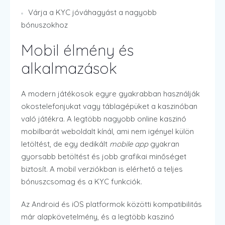
Várja a KYC jóváhagyást a nagyobb
bónuszokhoz
Mobil élmény és
alkalmazások
A modern játékosok egyre gyakrabban használják
okostelefonjukat vagy táblagépüket a kaszinóban
való játékra. A legtöbb nagyobb online kaszinó
mobilbarát weboldalt kínál, ami nem igényel külön
letöltést, de egy dedikált
mobile app
gyakran
gyorsabb betöltést és jobb grafikai minőséget
biztosít. A mobil verziókban is elérhető a teljes
bónuszcsomag és a KYC funkciók.
Az Android és iOS platformok közötti kompatibilitás
már alapkövetelmény, és a legtöbb kaszinó