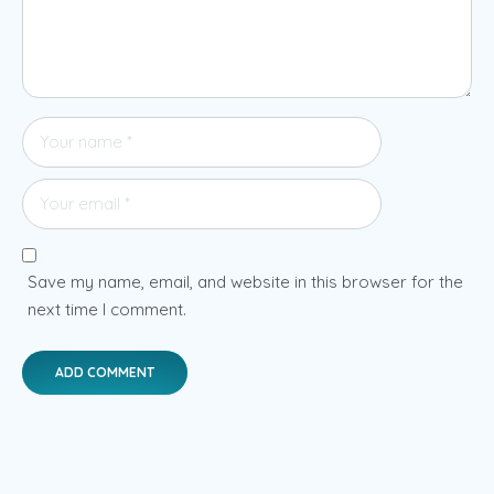
Save my name, email, and website in this browser for the
next time I comment.