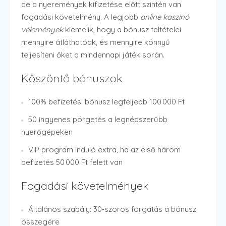
de a nyeremények kifizetése előtt szintén van
fogadási követelmény. A legjobb
online kaszinó
vélemények
kiemelik, hogy a bónusz feltételei
mennyire átláthatóak, és mennyire könnyű
teljesíteni őket a mindennapi játék során.
Köszöntő bónuszok
100% befizetési bónusz legfeljebb 100 000 Ft
50 ingyenes pörgetés a legnépszerűbb
nyerőgépeken
VIP program induló extra, ha az első három
befizetés 50 000 Ft felett van
Fogadási követelmények
Általános szabály: 30‑szoros forgatás a bónusz
összegére