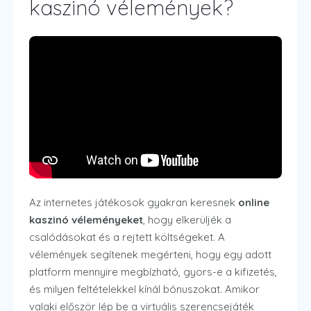
kaszinó vélemények?
Az internetes játékosok gyakran keresnek
online
kaszinó véleményeket
, hogy elkerüljék a
csalódásokat és a rejtett költségeket. A
vélemények segítenek megérteni, hogy egy adott
platform mennyire megbízható, gyors-e a kifizetés,
és milyen feltételekkel kínál bónuszokat. Amikor
valaki először lép be a virtuális szerencsejáték