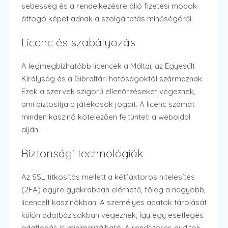
sebesség és a rendelkezésre álló fizetési módok
átfogó képet adnak a szolgáltatás minőségéről.
Licenc és szabályozás
A legmegbízhatóbb licencek a Máltai, az Egyesült
Királyság és a Gibraltári hatóságoktól származnak.
Ezek a szervek szigorú ellenőrzéseket végeznek,
ami biztosítja a játékosok jogait. A licenc számát
minden kaszinó kötelezően feltünteti a weboldal
alján.
Biztonsági technológiák
Az SSL titkosítás mellett a kétfaktoros hitelesítés
(2FA) egyre gyakrabban elérhető, főleg a nagyobb,
licencelt kaszinókban. A személyes adatok tárolását
külön adatbázisokban végeznek, így egy esetleges
adatlopás is minimalizálható. A rendszeres auditok