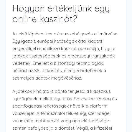
Hogyan értékeljünk egy
online kaszinót?
Az első lépés a licenc és a szabályozás ellenőrzése.
Egy igazolt, európai hatóságok által kiadott
engedéllyel rendelkező kaszinó garantálja, hogy a
játékok tisztességesek és a pénzügyi tranzakciók
védettek. Emellett a biztonsági technológiák,
például az SSL titkosítás, elengedhetetlenek a
személyes adatok megóvásához.
A játékok kínálata is döntő tényező: a klasszikus
nyerőgépek mellett egy erős
live casino
részleg és
sportfogadási lehetőségek növelik a platform
vonzerejét. A felhasználói felület egyszerűsége,
valamint a mobil verzió vagy app elérhetősége
szintén befolyásolja a döntést. Végül, a kifizetési