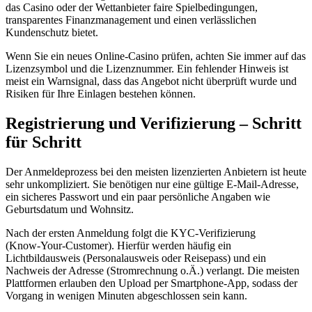
das Casino oder der Wettanbieter faire Spielbedingungen,
transparentes Finanzmanagement und einen verlässlichen
Kundenschutz bietet.
Wenn Sie ein neues Online‑Casino prüfen, achten Sie immer auf das
Lizenzsymbol und die Lizenznummer. Ein fehlender Hinweis ist
meist ein Warnsignal, dass das Angebot nicht überprüft wurde und
Risiken für Ihre Einlagen bestehen können.
Registrierung und Verifizierung – Schritt
für Schritt
Der Anmeldeprozess bei den meisten lizenzierten Anbietern ist heute
sehr unkompliziert. Sie benötigen nur eine gültige E‑Mail‑Adresse,
ein sicheres Passwort und ein paar persönliche Angaben wie
Geburtsdatum und Wohnsitz.
Nach der ersten Anmeldung folgt die KYC‑Verifizierung
(Know‑Your‑Customer). Hierfür werden häufig ein
Lichtbildausweis (Personalausweis oder Reisepass) und ein
Nachweis der Adresse (Stromrechnung o.Ä.) verlangt. Die meisten
Plattformen erlauben den Upload per Smartphone‑App, sodass der
Vorgang in wenigen Minuten abgeschlossen sein kann.