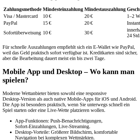
Zahlungsmethode
Mindesteinzahlung
Mindestauszahlung
Gesch
Visa / Mastercard
10 €
20 €
1–2 W
PayPal
15 €
20 €
Instant
innerh
Sofortüberweisung
10 €
30 €
24 Std
Für schnelle Auszahlungen empfiehlt sich ein E‑Wallet wie PayPal,
weil das Geld praktisch sofort verfügbar ist. Kreditkarten sind sicher,
aber die Bearbeitung dauert meist ein bis zwei Tage.
Mobile App und Desktop – Wo kann man
spielen?
Moderne Wettanbieter bieten sowohl eine responsive
Desktop‑Version als auch native Mobile‑Apps für iOS und Android.
Die App ist besonders praktisch, wenn Sie unterwegs schnell ein
Spiel starten oder eine Live‑Wette platzieren wollen.
App‑Funktionen: Push‑Benachrichtigungen,
Sofort‑Einzahlungen, Live‑Streaming.
Desktop‑Vorteile: Größerer Bildschirm, komfortable
Navigation bei komplexen Wettmärkten.