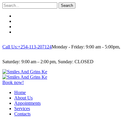
Search
Call Us:+254-113-207124
Monday - Friday: 9:00 am - 5:00pm,
Saturday: 9:00 am – 2:00 pm, Sunday: CLOSED
Book now!
Home
About Us
Appointments
Services
Contacts