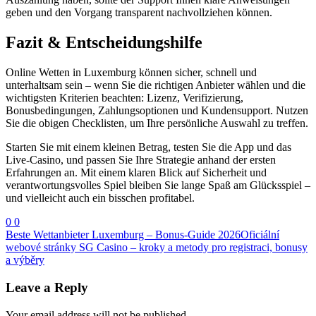
geben und den Vorgang transparent nachvollziehen können.
Fazit & Entscheidungshilfe
Online Wetten in Luxemburg können sicher, schnell und
unterhaltsam sein – wenn Sie die richtigen Anbieter wählen und die
wichtigsten Kriterien beachten: Lizenz, Verifizierung,
Bonusbedingungen, Zahlungsoptionen und Kundensupport. Nutzen
Sie die obigen Checklisten, um Ihre persönliche Auswahl zu treffen.
Starten Sie mit einem kleinen Betrag, testen Sie die App und das
Live‑Casino, und passen Sie Ihre Strategie anhand der ersten
Erfahrungen an. Mit einem klaren Blick auf Sicherheit und
verantwortungsvolles Spiel bleiben Sie lange Spaß am Glücksspiel –
und vielleicht auch ein bisschen profitabel.
0
0
Beste Wettanbieter Luxemburg – Bonus‑Guide 2026
Oficiální
webové stránky SG Casino – kroky a metody pro registraci, bonusy
a výběry
Leave a Reply
Your email address will not be published.