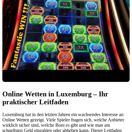
Online Wetten in Luxemburg – Ihr
praktischer Leitfaden
Luxemburg hat in den letzten Jahren ein wachsendes Interesse an
Online Wetten gezeigt. Viele Spieler fragen sich, welche Anbieter
wirklich sicher sind, welche Boni es gibt und wie man am
schnellsten Geld einzahlen oder abheben kann. Dieser Leitfaden