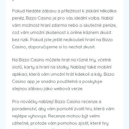
Pokud hledáte zábavu a příležitost k získání několika
peněz, Bizzo Casino je pro vás ideální volba. Nabízí
vám možnost hraní zdarma nebo o skutečné peníze,
což vám umožní zkušenost s online káznem zkusit
bez rizik. Pokud jste ještě nezkoušeli hraní na Bizzo
Casino, doporučujeme si to nechat zkusit.
Na Bizzo Casino můžete hrat na různé hry, včetně
slotů, karty a hraní na stolky. Nabízejí také mobilní
aplikaci, která vám umožní hrát kdekoli a kdy. Bizzo
Casino app je snadno použitelná a poskytuje
stejnou zábavu jako webová verze.
Pro nováčky nabízejí Bizzo Casino recenze a
poradenství, aby vám pomohli zvolit hru, která vám
nejlépe vyhovuje. Recenze mohou být velmi
užitečné, protože vám pomohou zjistit, které hry