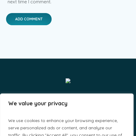
next time I comment.
Smiles & Grins LLP - By A-Lit Digital © 2023 / All Rights
We value your privacy
Reserved
We use cookies to enhance your browsing experience,
serve personalized ads or content, and analyze our
traffic. By clicking "Accept All", you consent to our use of