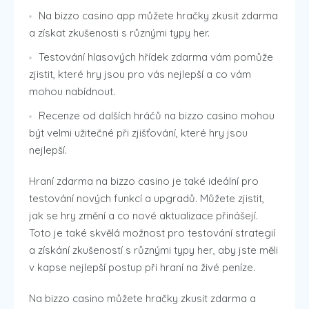
Na bizzo casino app můžete hračky zkusit zdarma
a získat zkušenosti s různými typy her.
Testování hlasových hřídek zdarma vám pomůže
zjistit, které hry jsou pro vás nejlepší a co vám
mohou nabídnout.
Recenze od dalších hráčů na bizzo casino mohou
být velmi užitečné při zjišťování, které hry jsou
nejlepší.
Hraní zdarma na bizzo casino je také ideální pro
testování nových funkcí a upgradů. Můžete zjistit,
jak se hry změní a co nové aktualizace přinášejí.
Toto je také skvělá možnost pro testování strategií
a získání zkušeností s různými typy her, aby jste měli
v kapse nejlepší postup při hraní na živé peníze.
Na bizzo casino můžete hračky zkusit zdarma a