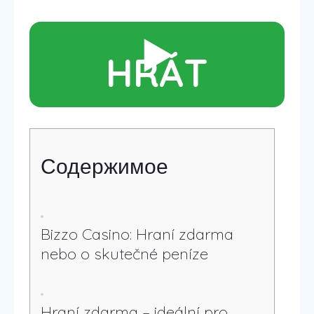
▶️
HRÁT
Содержимое
Bizzo Casino: Hraní zdarma
nebo o skutečné peníze
Hraní zdarma – ideální pro