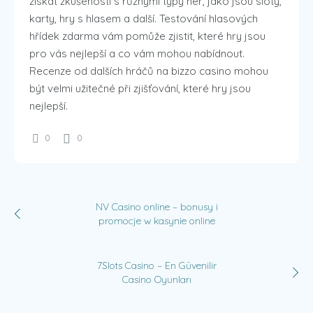
získat zkušenosti s různými typy her, jako jsou sloty,
karty, hry s hlasem a další. Testování hlasových
hřídek zdarma vám pomůže zjistit, které hry jsou
pro vás nejlepší a co vám mohou nabídnout.
Recenze od dalších hráčů na bizzo casino mohou
být velmi užitečné při zjišťování, které hry jsou
nejlepší.
0
0
NV Casino online – bonusy i
promocje w kasynie online
7Slots Casino – En Güvenilir
Casino Oyunları