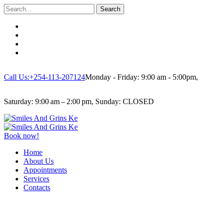
Search
Call Us:+254-113-207124
Monday - Friday: 9:00 am - 5:00pm,
Saturday: 9:00 am – 2:00 pm, Sunday: CLOSED
Book now!
Home
About Us
Appointments
Services
Contacts