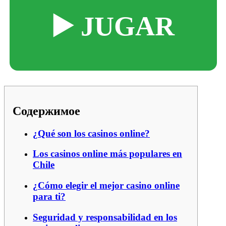
▶️ JUGAR
Содержимое
¿Qué son los casinos online?
Los casinos online más populares en
Chile
¿Cómo elegir el mejor casino online
para ti?
Seguridad y responsabilidad en los