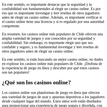
En este sentido, es importante destacar que la seguridad y la
confiabilidad son fundamentales al elegir un casino online. Es por
eso que es importante investigar y leer reseñas de otros jugadores
antes de elegir un casino online. Además, es importante verificar si
el casino online tiene una licencia y si es regulado por una autoridad
competente.
En resumen, los casinos online más populares de Chile ofrecen una
amplia variedad de juegos y son conocidos por su seguridad y
confiabilidad. Sin embargo, es importante elegir uno que sea
confiable y seguro, y es fundamental investigar y leer reseñas de
otros jugadores antes de elegir un casino online.
En este sentido, si estás buscando un mejor casino online, no dudes
en explorar los casinos online más populares de Chile. ¡Disfruta de
la experiencia de juego en línea y descubre por qué estos casinos
son tan populares!
¿Qué son los casinos online?
Los casinos online son plataformas de juego en línea que ofrecen
una variedad de juegos de azar y apuestas deportivas a los jugadores
desde cualquier lugar del mundo. Estos sitios web están diseñados
para proporcionar una experiencia de juego segura y divertida, con