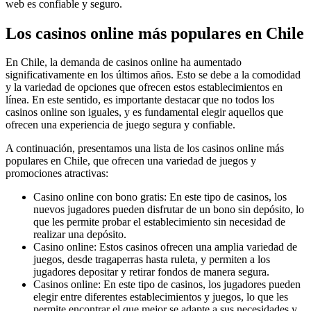
web es confiable y seguro.
Los casinos online más populares en Chile
En Chile, la demanda de casinos online ha aumentado
significativamente en los últimos años. Esto se debe a la comodidad
y la variedad de opciones que ofrecen estos establecimientos en
línea. En este sentido, es importante destacar que no todos los
casinos online son iguales, y es fundamental elegir aquellos que
ofrecen una experiencia de juego segura y confiable.
A continuación, presentamos una lista de los casinos online más
populares en Chile, que ofrecen una variedad de juegos y
promociones atractivas:
Casino online con bono gratis: En este tipo de casinos, los
nuevos jugadores pueden disfrutar de un bono sin depósito, lo
que les permite probar el establecimiento sin necesidad de
realizar una depósito.
Casino online: Estos casinos ofrecen una amplia variedad de
juegos, desde tragaperras hasta ruleta, y permiten a los
jugadores depositar y retirar fondos de manera segura.
Casinos online: En este tipo de casinos, los jugadores pueden
elegir entre diferentes establecimientos y juegos, lo que les
permite encontrar el que mejor se adapte a sus necesidades y