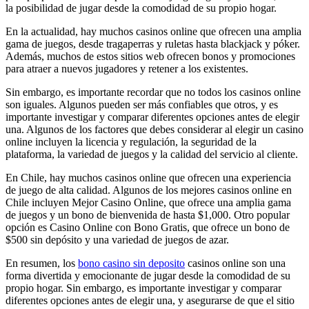
la posibilidad de jugar desde la comodidad de su propio hogar.
En la actualidad, hay muchos casinos online que ofrecen una amplia
gama de juegos, desde tragaperras y ruletas hasta blackjack y póker.
Además, muchos de estos sitios web ofrecen bonos y promociones
para atraer a nuevos jugadores y retener a los existentes.
Sin embargo, es importante recordar que no todos los casinos online
son iguales. Algunos pueden ser más confiables que otros, y es
importante investigar y comparar diferentes opciones antes de elegir
una. Algunos de los factores que debes considerar al elegir un casino
online incluyen la licencia y regulación, la seguridad de la
plataforma, la variedad de juegos y la calidad del servicio al cliente.
En Chile, hay muchos casinos online que ofrecen una experiencia
de juego de alta calidad. Algunos de los mejores casinos online en
Chile incluyen Mejor Casino Online, que ofrece una amplia gama
de juegos y un bono de bienvenida de hasta $1,000. Otro popular
opción es Casino Online con Bono Gratis, que ofrece un bono de
$500 sin depósito y una variedad de juegos de azar.
En resumen, los
bono casino sin deposito
casinos online son una
forma divertida y emocionante de jugar desde la comodidad de su
propio hogar. Sin embargo, es importante investigar y comparar
diferentes opciones antes de elegir una, y asegurarse de que el sitio