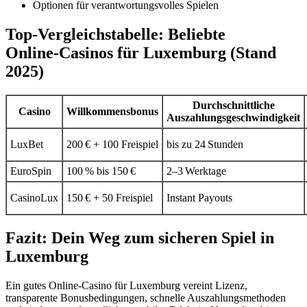
Optionen für verantwortungsvolles Spielen
Top‑Vergleichstabelle: Beliebte
Online‑Casinos für Luxemburg (Stand
2025)
Durchschnittliche
Casino
Willkommensbonus
Auszahlungsgeschwindigkeit
LuxBet
200 € + 100 Freispiel
bis zu 24 Stunden
EuroSpin
100 % bis 150 €
2–3 Werktage
CasinoLux
150 € + 50 Freispiel
Instant Payouts
Fazit: Dein Weg zum sicheren Spiel in
Luxemburg
Ein gutes Online‑Casino für Luxemburg vereint Lizenz,
transparente Bonusbedingungen, schnelle Auszahlungsmethoden