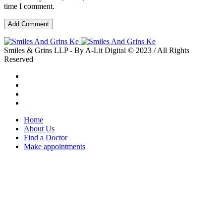
time I comment.
Smiles & Grins LLP - By A-Lit Digital © 2023 / All Rights
Reserved
Home
About Us
Find a Doctor
Make appointments