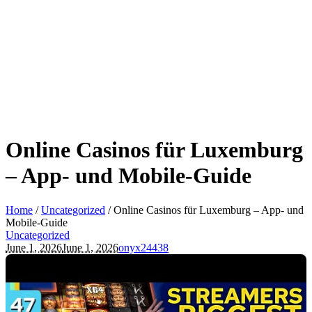
Online Casinos für Luxemburg
– App- und Mobile‑Guide
Home
/
Uncategorized
/
Online Casinos für Luxemburg – App- und
Mobile‑Guide
Uncategorized
June 1, 2026
June 1, 2026
onyx24438