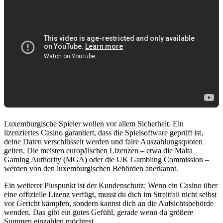
Luxemburgische Spieler wollen vor allem Sicherheit. Ein
lizenziertes Casino garantiert, dass die Spielsoftware geprüft ist,
deine Daten verschlüsselt werden und faire Auszahlungsquoten
gelten. Die meisten europäischen Lizenzen – etwa die Malta
Gaming Authority (MGA) oder die UK Gambling Commission –
werden von den luxemburgischen Behörden anerkannt.
Ein weiterer Pluspunkt ist der Kundenschutz: Wenn ein Casino über
eine offizielle Lizenz verfügt, musst du dich im Streitfall nicht selbst
vor Gericht kämpfen, sondern kannst dich an die Aufsichtsbehörde
wenden. Das gibt ein gutes Gefühl, gerade wenn du größere
Summen einzahlen möchtest.