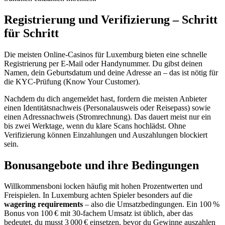
Registrierung und Verifizierung – Schritt
für Schritt
Die meisten Online‑Casinos für Luxemburg bieten eine schnelle
Registrierung per E‑Mail oder Handynummer. Du gibst deinen
Namen, dein Geburtsdatum und deine Adresse an – das ist nötig für
die KYC‑Prüfung (Know Your Customer).
Nachdem du dich angemeldet hast, fordern die meisten Anbieter
einen Identitätsnachweis (Personalausweis oder Reisepass) sowie
einen Adressnachweis (Stromrechnung). Das dauert meist nur ein
bis zwei Werktage, wenn du klare Scans hochlädst. Ohne
Verifizierung können Einzahlungen und Auszahlungen blockiert
sein.
Bonusangebote und ihre Bedingungen
Willkommensboni locken häufig mit hohen Prozentwerten und
Freispielen. In Luxemburg achten Spieler besonders auf die
wagering requirements
– also die Umsatzbedingungen. Ein 100 %
Bonus von 100 € mit 30‑fachem Umsatz ist üblich, aber das
bedeutet, du musst 3 000 € einsetzen, bevor du Gewinne auszahlen