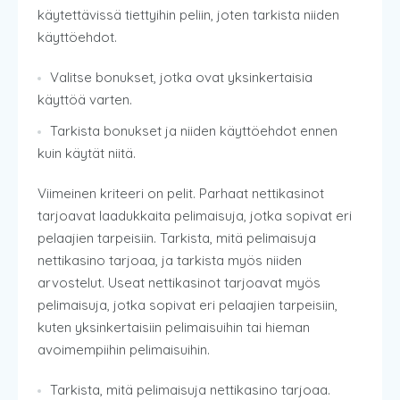
käytettävissä tiettyihin peliin, joten tarkista niiden
käyttöehdot.
Valitse bonukset, jotka ovat yksinkertaisia
käyttöä varten.
Tarkista bonukset ja niiden käyttöehdot ennen
kuin käytät niitä.
Viimeinen kriteeri on pelit. Parhaat nettikasinot
tarjoavat laadukkaita pelimaisuja, jotka sopivat eri
pelaajien tarpeisiin. Tarkista, mitä pelimaisuja
nettikasino tarjoaa, ja tarkista myös niiden
arvostelut. Useat nettikasinot tarjoavat myös
pelimaisuja, jotka sopivat eri pelaajien tarpeisiin,
kuten yksinkertaisiin pelimaisuihin tai hieman
avoimempiihin pelimaisuihin.
Tarkista, mitä pelimaisuja nettikasino tarjoaa.