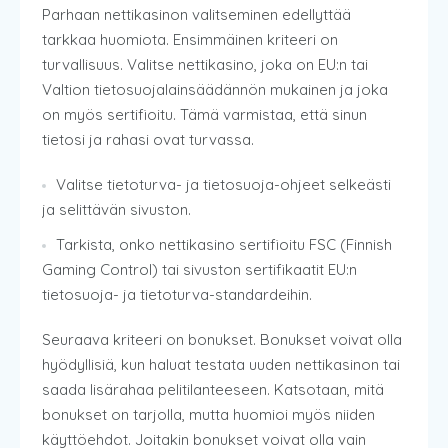
Parhaan nettikasinon valitseminen edellyttää
tarkkaa huomiota. Ensimmäinen kriteeri on
turvallisuus. Valitse nettikasino, joka on EU:n tai
Valtion tietosuojalainsäädännön mukainen ja joka
on myös sertifioitu. Tämä varmistaa, että sinun
tietosi ja rahasi ovat turvassa.
Valitse tietoturva- ja tietosuoja-ohjeet selkeästi
ja selittävän sivuston.
Tarkista, onko nettikasino sertifioitu FSC (Finnish
Gaming Control) tai sivuston sertifikaatit EU:n
tietosuoja- ja tietoturva-standardeihin.
Seuraava kriteeri on bonukset. Bonukset voivat olla
hyödyllisiä, kun haluat testata uuden nettikasinon tai
saada lisärahaa pelitilanteeseen. Katsotaan, mitä
bonukset on tarjolla, mutta huomioi myös niiden
käyttöehdot. Joitakin bonukset voivat olla vain