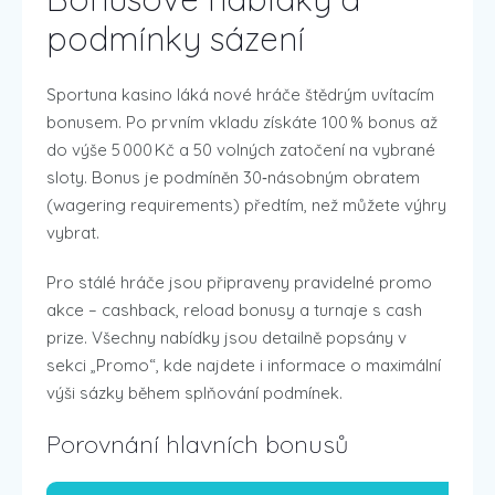
podmínky sázení
Sportuna kasino láká nové hráče štědrým uvítacím
bonusem. Po prvním vkladu získáte 100 % bonus až
do výše 5 000 Kč a 50 volných zatočení na vybrané
sloty. Bonus je podmíněn 30‑násobným obratem
(wagering requirements) předtím, než můžete výhry
vybrat.
Pro stálé hráče jsou připraveny pravidelné promo
akce – cashback, reload bonusy a turnaje s cash
prize. Všechny nabídky jsou detailně popsány v
sekci „Promo“, kde najdete i informace o maximální
výši sázky během splňování podmínek.
Porovnání hlavních bonusů