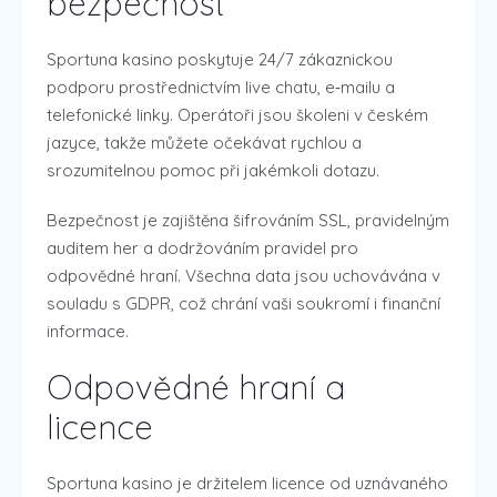
bezpečnost
Sportuna kasino poskytuje 24/7 zákaznickou
podporu prostřednictvím live chatu, e‑mailu a
telefonické linky. Operátoři jsou školeni v českém
jazyce, takže můžete očekávat rychlou a
srozumitelnou pomoc při jakémkoli dotazu.
Bezpečnost je zajištěna šifrováním SSL, pravidelným
auditem her a dodržováním pravidel pro
odpovědné hraní. Všechna data jsou uchovávána v
souladu s GDPR, což chrání vaši soukromí i finanční
informace.
Odpovědné hraní a
licence
Sportuna kasino je držitelem licence od uznávaného