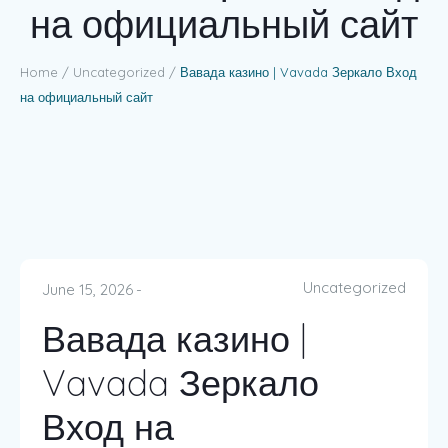
на официальный сайт
Home
/
Uncategorized
/
Вавада казино | Vavada Зеркало Вход
на официальный сайт
Uncategorized
June 15, 2026
Вавада казино |
Vavada Зеркало
Вход на