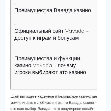
Преимущества Вавада казино
Официальный сайт Vavada –
доступ к играм и бонусам
Преимущества и функции
казино Vavada – почему
игроки выбирают это казино
Если вы ищете надежное и безопасное казино, где
можно играть в любимые игры, то Вавада казино –
это ваш выбор. Вавада – это популярное онлайн-