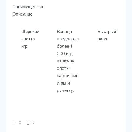
Преимущество
Описание
Широкий
Вавада
Быстрый
спектр
предлагает
вход
игр
более 1
000 игр,
включая
слоты,
карточные
игры и
рулетку.
0
0