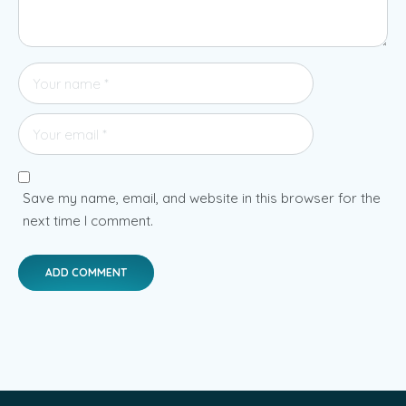
Save my name, email, and website in this browser for the
next time I comment.