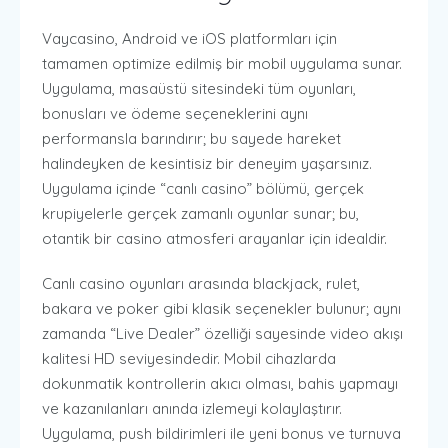
Vaycasino, Android ve iOS platformları için
tamamen optimize edilmiş bir mobil uygulama sunar.
Uygulama, masaüstü sitesindeki tüm oyunları,
bonusları ve ödeme seçeneklerini aynı
performansla barındırır; bu sayede hareket
halindeyken de kesintisiz bir deneyim yaşarsınız.
Uygulama içinde “canlı casino” bölümü, gerçek
krupiyelerle gerçek zamanlı oyunlar sunar; bu,
otantik bir casino atmosferi arayanlar için idealdir.
Canlı casino oyunları arasında blackjack, rulet,
bakara ve poker gibi klasik seçenekler bulunur; aynı
zamanda “Live Dealer” özelliği sayesinde video akışı
kalitesi HD seviyesindedir. Mobil cihazlarda
dokunmatik kontrollerin akıcı olması, bahis yapmayı
ve kazanılanları anında izlemeyi kolaylaştırır.
Uygulama, push bildirimleri ile yeni bonus ve turnuva