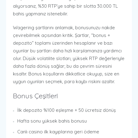
alıyorsanız, %30 RTP’ye sahip bir slotta 30.000 TL
bahis yapmanız istenebilir.
Wagering şartlarını anlamak, bonusunuzu nakde
çevirebilmek açısından kritik. Şartlar, “bonus +
depozito” toplamı üzerinden hesaplanır ve bazı
oyunlar bu şartları daha hızlı karşılamanıza yardımcı
olur. Düşük volatilite slotları, yüksek RTP değerleriyle
daha fazla dönüş sağlar; bu da çevrim süresini
kısaltır. Bonus koşullarını dikkatlice okuyup, size en
uygun oyunları seçmek, para kaybı riskini azaltır.
Bonus Çeşitleri
İlk depozito %100 eşleşme + 50 ücretsiz dönüş
Hafta sonu yüksek bahis bonusu
Canlı casino ilk kayıplarına geri ödeme