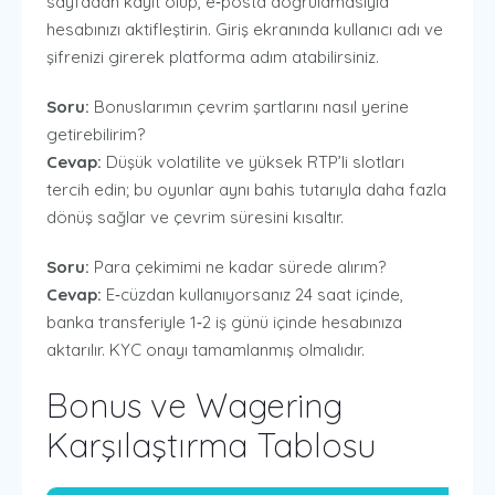
sayfadan kayıt olup, e‑posta doğrulamasıyla
hesabınızı aktifleştirin. Giriş ekranında kullanıcı adı ve
şifrenizi girerek platforma adım atabilirsiniz.
Soru:
Bonuslarımın çevrim şartlarını nasıl yerine
getirebilirim?
Cevap:
Düşük volatilite ve yüksek RTP’li slotları
tercih edin; bu oyunlar aynı bahis tutarıyla daha fazla
dönüş sağlar ve çevrim süresini kısaltır.
Soru:
Para çekimimi ne kadar sürede alırım?
Cevap:
E‑cüzdan kullanıyorsanız 24 saat içinde,
banka transferiyle 1‑2 iş günü içinde hesabınıza
aktarılır. KYC onayı tamamlanmış olmalıdır.
Bonus ve Wagering
Karşılaştırma Tablosu