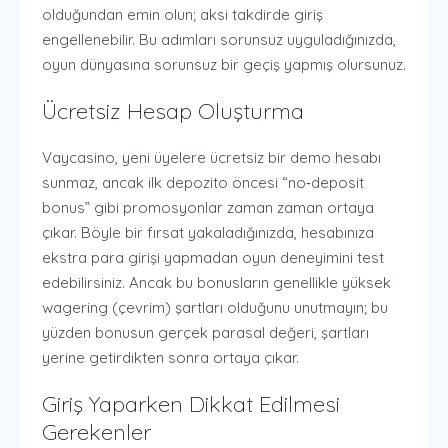
olduğundan emin olun; aksi takdirde giriş
engellenebilir. Bu adımları sorunsuz uyguladığınızda,
oyun dünyasına sorunsuz bir geçiş yapmış olursunuz.
Ücretsiz Hesap Oluşturma
Vaycasino, yeni üyelere ücretsiz bir demo hesabı
sunmaz, ancak ilk depozito öncesi “no‑deposit
bonus” gibi promosyonlar zaman zaman ortaya
çıkar. Böyle bir fırsat yakaladığınızda, hesabınıza
ekstra para girişi yapmadan oyun deneyimini test
edebilirsiniz. Ancak bu bonusların genellikle yüksek
wagering (çevrim) şartları olduğunu unutmayın; bu
yüzden bonusun gerçek parasal değeri, şartları
yerine getirdikten sonra ortaya çıkar.
Giriş Yaparken Dikkat Edilmesi
Gerekenler