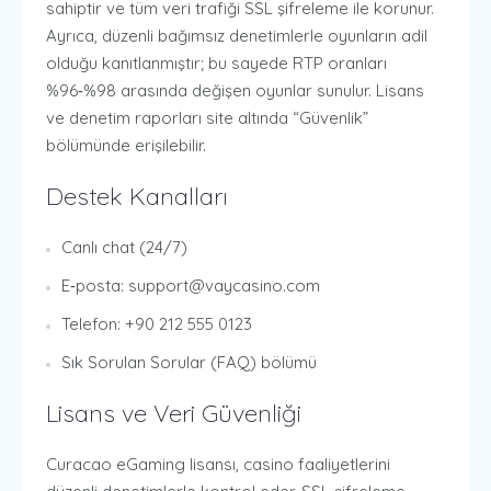
sahiptir ve tüm veri trafiği SSL şifreleme ile korunur.
Ayrıca, düzenli bağımsız denetimlerle oyunların adil
olduğu kanıtlanmıştır; bu sayede RTP oranları
%96‑%98 arasında değişen oyunlar sunulur. Lisans
ve denetim raporları site altında “Güvenlik”
bölümünde erişilebilir.
Destek Kanalları
Canlı chat (24/7)
E‑posta: support@vaycasino.com
Telefon: +90 212 555 0123
Sık Sorulan Sorular (FAQ) bölümü
Lisans ve Veri Güvenliği
Curacao eGaming lisansı, casino faaliyetlerini