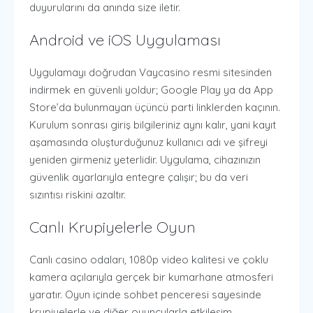
duyurularını da anında size iletir.
Android ve iOS Uygulaması
Uygulamayı doğrudan Vaycasino resmi sitesinden
indirmek en güvenli yoldur; Google Play ya da App
Store’da bulunmayan üçüncü parti linklerden kaçının.
Kurulum sonrası giriş bilgileriniz aynı kalır, yani kayıt
aşamasında oluşturduğunuz kullanıcı adı ve şifreyi
yeniden girmeniz yeterlidir. Uygulama, cihazınızın
güvenlik ayarlarıyla entegre çalışır; bu da veri
sızıntısı riskini azaltır.
Canlı Krupiyelerle Oyun
Canlı casino odaları, 1080p video kalitesi ve çoklu
kamera açılarıyla gerçek bir kumarhane atmosferi
yaratır. Oyun içinde sohbet penceresi sayesinde
krupiyelerle ve diğer oyuncularla etkileşim