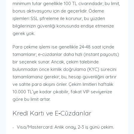
minimum tutar genellikle 100 TL civarındadır; bu limit,
bonus aktivasyonu için de geçerlidir. Ödeme
işlemleri SSL şifreleme ile korunur, bu yüzden
bilgilerinizin güvenliği konusunda endişe etmenize
gerek yok.
Para çekme işlemi ise genellikle 24‑48 saat içinde
tamamlanır; e‑cüzdanlar daha hızlı (instant payouts)
bir seçenek sunar. Ancak, çekim talebinde
bulunmadan önce kimlik doğrulama (KYC) sürecini
tamamlamanız gerekir; bu, hesap güvenliğini artırır
ve sahte para akışını önler. Çekim limitleri haftalık
10.000 TL’ye kadar çıkabilir, fakat VIP seviyenize
göre bu limit artar.
Kredi Kartı ve E‑Cüzdanlar
Visa/Mastercard: Anlık onay, 2‑3 iş günü çekim.