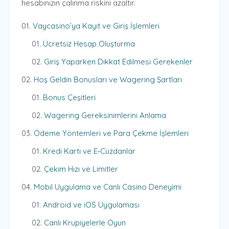
hesabınızın çalınma riskini azaltır.
Vaycasino’ya Kayıt ve Giriş İşlemleri
Ücretsiz Hesap Oluşturma
Giriş Yaparken Dikkat Edilmesi Gerekenler
Hoş Geldin Bonusları ve Wagering Şartları
Bonus Çeşitleri
Wagering Gereksinimlerini Anlama
Ödeme Yöntemleri ve Para Çekme İşlemleri
Kredi Kartı ve E‑Cüzdanlar
Çekim Hızı ve Limitler
Mobil Uygulama ve Canlı Casino Deneyimi
Android ve iOS Uygulaması
Canlı Krupiyelerle Oyun