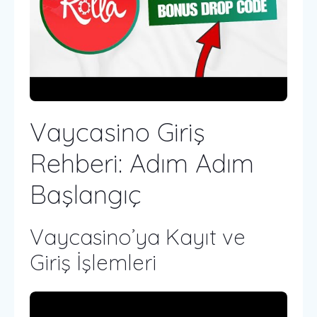
Vaycasino Giriş
Rehberi: Adım Adım
Başlangıç
Vaycasino’ya Kayıt ve
Giriş İşlemleri