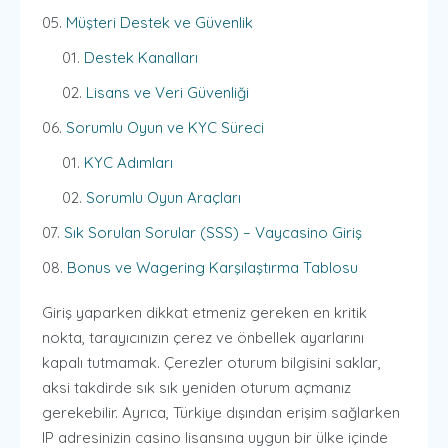
Müşteri Destek ve Güvenlik
Destek Kanalları
Lisans ve Veri Güvenliği
Sorumlu Oyun ve KYC Süreci
KYC Adımları
Sorumlu Oyun Araçları
Sık Sorulan Sorular (SSS) – Vaycasino Giriş
Bonus ve Wagering Karşılaştırma Tablosu
Giriş yaparken dikkat etmeniz gereken en kritik
nokta, tarayıcınızın çerez ve önbellek ayarlarını
kapalı tutmamak. Çerezler oturum bilgisini saklar,
aksi takdirde sık sık yeniden oturum açmanız
gerekebilir. Ayrıca, Türkiye dışından erişim sağlarken
IP adresinizin casino lisansına uygun bir ülke içinde