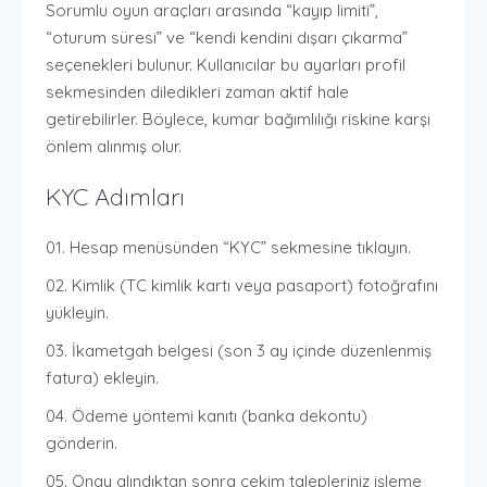
Sorumlu oyun araçları arasında “kayıp limiti”,
“oturum süresi” ve “kendi kendini dışarı çıkarma”
seçenekleri bulunur. Kullanıcılar bu ayarları profil
sekmesinden diledikleri zaman aktif hale
getirebilirler. Böylece, kumar bağımlılığı riskine karşı
önlem alınmış olur.
KYC Adımları
Hesap menüsünden “KYC” sekmesine tıklayın.
Kimlik (TC kimlik kartı veya pasaport) fotoğrafını
yükleyin.
İkametgah belgesi (son 3 ay içinde düzenlenmiş
fatura) ekleyin.
Ödeme yöntemi kanıtı (banka dekontu)
gönderin.
Onay alındıktan sonra çekim talepleriniz işleme