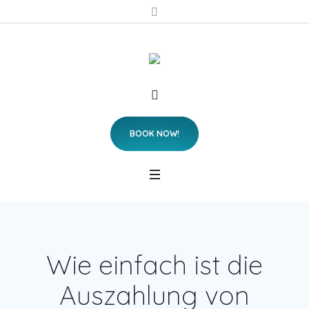
BOOK NOW!
Wie einfach ist die
Auszahlung von