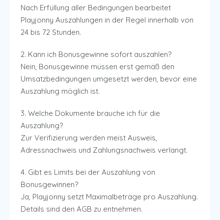
Nach Erfüllung aller Bedingungen bearbeitet
Playjonny Auszahlungen in der Regel innerhalb von
24 bis 72 Stunden.
2. Kann ich Bonusgewinne sofort auszahlen?
Nein, Bonusgewinne müssen erst gemäß den
Umsatzbedingungen umgesetzt werden, bevor eine
Auszahlung möglich ist.
3. Welche Dokumente brauche ich für die
Auszahlung?
Zur Verifizierung werden meist Ausweis,
Adressnachweis und Zahlungsnachweis verlangt.
4. Gibt es Limits bei der Auszahlung von
Bonusgewinnen?
Ja, Playjonny setzt Maximalbeträge pro Auszahlung.
Details sind den AGB zu entnehmen.