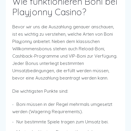
Wie funktionieren Boni bei
Playjonny Casino?
Bevor wir uns die Auszahlung genauer anschauen,
ist es wichtig zu verstehen, welche Arten von Boni
Playjonny anbietet. Neben dem klassischen
Willkommensbonus stehen auch Reload-Boni,
Cashback-Programme und VIP-Boni zur Verfügung.
Jeder Bonus unterliegt bestimmten
Umsatzbedingungen, die erfüllt werden müssen,
bevor eine Auszahlung beantragt werden kann.
Die wichtigsten Punkte sind:
Boni müssen in der Regel mehrmals umgesetzt
werden (Wagering Requirements).
Nur bestimmte Spiele tragen zum Umsatz bei.