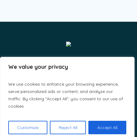
Smiles & Grins LLP - By A-Lit Digital © 2023 / All Rights
We value your privacy
Reserved
We use cookies to enhance your browsing experience,
serve personalized ads or content, and analyze our
traffic. By clicking "Accept All", you consent to our use of
cookies.
Home
About Us
Find a Doctor
Make appointments
Customize
Reject All
Accept All