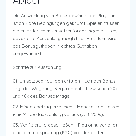
Ablauf
Die Auszahlung von Bonusgewinnen bei Playjonny
ist an klare Bedingungen geknüpft. Spieler müssen
die erforderlichen Umsatzanforderungen erfüllen,
bevor eine Auszahlung möglich ist. Erst dann wird
das Bonusguthaben in echtes Guthaben
umgewandelt.
Schritte zur Auszahlung:
Umsatzbedingungen erfüllen – Je nach Bonus
liegt der Wagering-Requirement oft zwischen 20x
und 40x des Bonusbetrags.
Mindestbetrag erreichen – Manche Boni setzen
eine Mindestauszahlung voraus (z. B. 20 €).
Verifizierung abschließen – Playjonny verlangt
eine Identitätsprüfung (KYC) vor der ersten