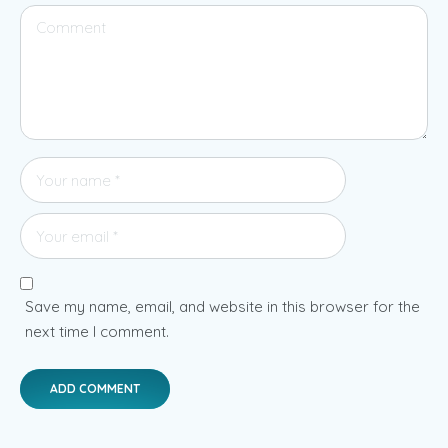
Save my name, email, and website in this browser for the
next time I comment.