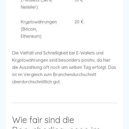
Neteller)
Kryptowährungen
20 €
(Bitcoin,
Ethereum)
Die Vielfalt und Schnelligkeit bei E-Wallets und
Kryptowährungen sind besonders positiv, da hier
die Auszahlung oft noch am selben Tag erfolgt. Das
ist im Vergleich zum Branchendurchschnitt
überdurchschnittlich gut.
Wie fair sind die