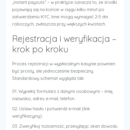
„instant payouts” – w praktyce oznacza to, że środki
pojawiają się na koncie w ciągu kilku minut po
zatwierdzeniu KYC. Inne mogą wymagać 2‑5 dni
roboczych, zwłaszcza przy większych kwotach.
Rejestracja i weryfikacja –
krok po kroku
Proces rejestracji w wypłacalnym kasynie powinien
być prosty, ale jednocześnie bezpieczny.
Standardowy schemat wygląda tak:
Wypełnij formularz z danymi osobowymi – imię,
nazwisko, adres e‑mail, telefon.
Ustaw hasło i potwierdź e‑mail (link
weryfikacyjny).
Zweryfikuj tożsamość, przesyłając skan dowodu