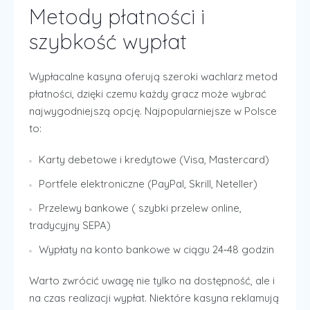
Metody płatności i
szybkość wypłat
Wypłacalne kasyna oferują szeroki wachlarz metod
płatności, dzięki czemu każdy gracz może wybrać
najwygodniejszą opcję. Najpopularniejsze w Polsce
to:
Karty debetowe i kredytowe (Visa, Mastercard)
Portfele elektroniczne (PayPal, Skrill, Neteller)
Przelewy bankowe ( szybki przelew online,
tradycyjny SEPA)
Wypłaty na konto bankowe w ciągu 24‑48 godzin
Warto zwrócić uwagę nie tylko na dostępność, ale i
na czas realizacji wypłat. Niektóre kasyna reklamują