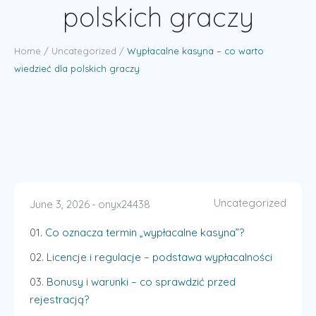
polskich graczy
Home
/
Uncategorized
/
Wypłacalne kasyna – co warto
wiedzieć dla polskich graczy
Uncategorized
June 3, 2026
onyx24438
Co oznacza termin „wypłacalne kasyna”?
Licencje i regulacje – podstawa wypłacalności
Bonusy i warunki – co sprawdzić przed
rejestracją?