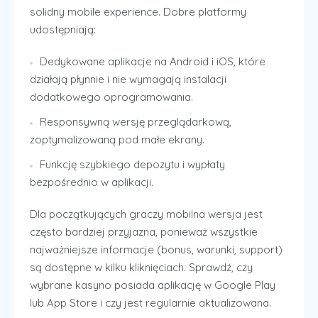
solidny mobile experience. Dobre platformy
udostępniają:
Dedykowane aplikacje na Android i iOS, które
działają płynnie i nie wymagają instalacji
dodatkowego oprogramowania.
Responsywną wersję przeglądarkową,
zoptymalizowaną pod małe ekrany.
Funkcję szybkiego depozytu i wypłaty
bezpośrednio w aplikacji.
Dla początkujących graczy mobilna wersja jest
często bardziej przyjazna, ponieważ wszystkie
najważniejsze informacje (bonus, warunki, support)
są dostępne w kilku kliknięciach. Sprawdź, czy
wybrane kasyno posiada aplikację w Google Play
lub App Store i czy jest regularnie aktualizowana.