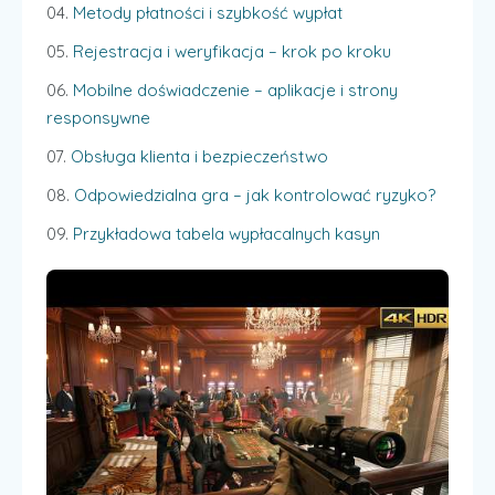
Metody płatności i szybkość wypłat
Rejestracja i weryfikacja – krok po kroku
Mobilne doświadczenie – aplikacje i strony
responsywne
Obsługa klienta i bezpieczeństwo
Odpowiedzialna gra – jak kontrolować ryzyko?
Przykładowa tabela wypłacalnych kasyn