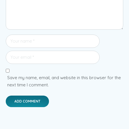
Save my name, email, and website in this browser for the
next time I comment.