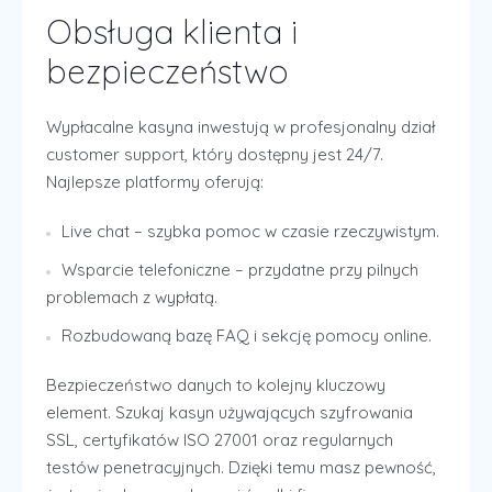
Obsługa klienta i
bezpieczeństwo
Wypłacalne kasyna inwestują w profesjonalny dział
customer support, który dostępny jest 24/7.
Najlepsze platformy oferują:
Live chat – szybka pomoc w czasie rzeczywistym.
Wsparcie telefoniczne – przydatne przy pilnych
problemach z wypłatą.
Rozbudowaną bazę FAQ i sekcję pomocy online.
Bezpieczeństwo danych to kolejny kluczowy
element. Szukaj kasyn używających szyfrowania
SSL, certyfikatów ISO 27001 oraz regularnych
testów penetracyjnych. Dzięki temu masz pewność,